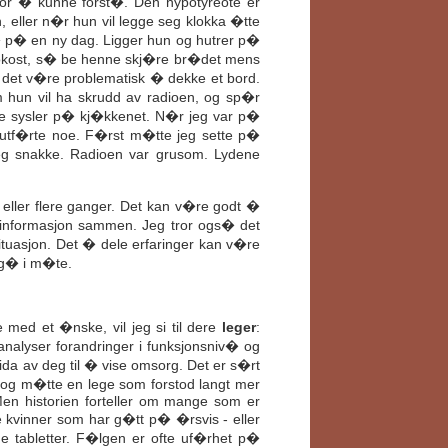
r � kunne forst�. Den hypotyreote er
 eller n�r hun vil legge seg klokka �tte
g� p� en ny dag. Ligger hun og hutrer p�
rokost, s� be henne skj�re br�det mens
 det v�re problematisk � dekke et bord.
 hun vil ha skrudd av radioen, og sp�r
re sysler p� kj�kkenet. N�r jeg var p�
 utf�rte noe. F�rst m�tte jeg sette p�
jeg snakke. Radioen var grusom. Lydene
 eller flere ganger. Det kan v�re godt �
a informasjon sammen. Jeg tror ogs� det
tuasjon. Det � dele erfaringer kan v�re
� g� i m�te.
d et �nske, vil jeg si til dere
leger
:
 analyser forandringer i funksjonsniv� og
da av deg til � vise omsorg. Det er s�rt
g og m�tte en lege som forstod langt mer
en historien forteller om mange som er
e kvinner som har g�tt p� �rsvis - eller
e tabletter. F�lgen er ofte uf�rhet p�