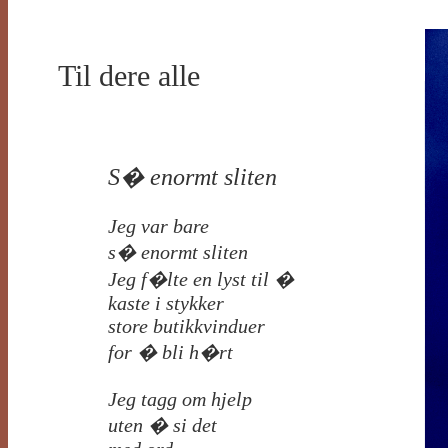
Til dere alle
S� enormt sliten
Jeg var bare
s� enormt sliten
Jeg f�lte en lyst til �
kaste i stykker
store butikkvinduer
for � bli h�rt
Jeg tagg om hjelp
uten � si det