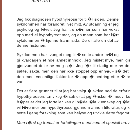
med ord
Jeg fikk diagnosen hypothyreose for ti �r siden. Denne
sykdommen har forandret livet mitt. Av utdanning er jeg
psykolog og l�rer. Jeg har tre s�nner som har vokst
opp med ei hypothyreot mor, og en mann som har l�rt
sykdommen � kjenne fra innsida. De er alle en del av
denne historien.
Sykdommen har tvunget meg til � sette andre m�l og
gi kvardagen et noe annet innhold. Jeg mistet mye, men g
gjenvunnet deler av meg sj�l. Jeg f�r til stadig mer av de
sakte, sakte, men den har ikke stoppet opp enn�, - s� det e
den mest vesentlige faktor for � oppn� bedring etter � h
var.
Det er flere grunner til at jeg har valgt � skrive ned de erfar
hypothyreosen. En viktig �rsak er at jeg �nsker � medvirke
h�per at det jeg forteller kan gi b�de �kt kunnskap og �kt i
vil l�re mer om hypothyreose gjennom annen litteratur, og ka
sette i gang forskning som kan belyse og utvikle dette fagom
Men f�rst og fremst er fortellingen ment som et spesielt brev t