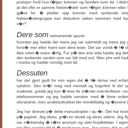
posisjon fordi hun f�lger kvinnen og familien over tid. I dist
at det ofte er samme helses�ster som f�lger kvinnen etter 
gj�re for � plukke opp kvinner med synkende ener
helses�stergruppa kan diskutere saken sammen med kynd
v�r?
Dere som
velmenende spurte
hvordan jeg hadde det mens jeg var sykmeldt og mens jeg g
forst� mer etter hvert som dere leser. Det var vondt � f� d
ikke orket � svare �rlig. For p� den ene sida hadde jeg det 
den tenkende verden som var fylt med ord. Men ytre sett hadde
i marka og hadde romslig med tid.
Dessuten
har det gjort godt for min egen del � f� skrive ned erfa
sykdom. Den br�t meg ned mentalt og kognitivt til det u
svakeste, greide jeg kun � lese de st�rste overskriftene i avi
telefonnummer og jeg hadde vansker med � finne ordene
uforandret, men ansiktsuttrykket ble mimikkfattig og �ynene
Jeg har skrevet p� dette manuskriptet i sju �r. Det har ko
p� papiret. Jeg skrev, gr�t en skvett og skrev videre. Jeg f
var n�dvendig � v�re anonym og uten forpliktelser. I ege
jeg ikke overskudd til � produsere noe. Jeg synes det er v