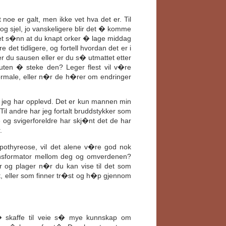
oe er galt, men ikke vet hva det er. Til
p og sjel, jo vanskeligere blir det � komme
et s�nn at du knapt orker � lage middag
e det tidligere, og fortell hvordan det er i
r du sausen eller er du s� utmattet etter
ten � steke den? Leger flest vil v�re
normale, eller n�r de h�rer om endringer
 jeg har opplevd. Det er kun mannen min
Til andre har jeg fortalt bruddstykker som
 og svigerforeldre har skj�nt det de har
.
ypothyreose, vil det alene v�re god nok
ransformator mellom deg og omverdenen?
 og plager n�r du kan vise til det som
 eller som finner tr�st og h�p gjennom
� skaffe til veie s� mye kunnskap om