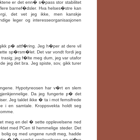
riktene er det enn� s�pass stor stabilitet
flere barnef�dsler. Hva helses�stre kan
gi, det vet jeg ikke, men kanskje
ige leger og interesseorganisasjonen
ikk p� attf�ring. Jeg h�per at dere vil
ette sp�rsm�let. Det var vondt fordi jeg
trasig; jeg f�lte meg dum, jeg var utafor
 jeg det bra. Jeg spiste, sov, gikk turer
ringene. Hypotyreosen har v�rt en slem
gjenkjennelige. Da jeg fungerte p� det
ser. Jeg taklet ikke � ta i mot femsifrede
 i en samtale. Kroppsvekta holdt seg
 tomme.
stet meg en del � sette opplevelsene ned
lyktet med PCen til hemmelige steder. Det
n bolig og med ungene rundt meg, hadde
iktig � f� samlet opplevelsene og gj�re