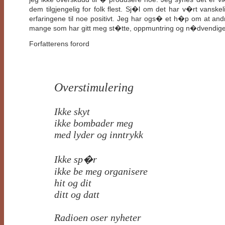
dem tilgjengelig for folk flest. Sj�l om det har v�rt vansk
erfaringene til noe positivt. Jeg har ogs� et h�p om at andr
mange som har gitt meg st�tte, oppmuntring og n�dvendige pu
Forfatterens forord
Overstimulering
Ikke skyt
ikke bombader meg
med lyder og inntrykk
Ikke sp�r
ikke be meg organisere
hit og dit
ditt og datt
Radioen oser nyheter