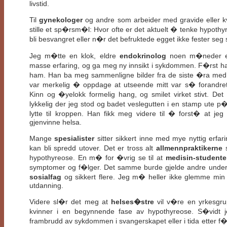
livstid.
Til
gynekologer
og andre som arbeider med gravide eller kv
stille et sp�rsm�l: Hvor ofte er det aktuelt � tenke hypot
bli besvangret eller n�r det befruktede egget ikke fester seg s
Jeg m�tte en klok, eldre
endokrinolog
noen m�neder et
masse erfaring, og ga meg ny innsikt i sykdommen. F�rst hadd
ham. Han ba meg sammenligne bilder fra de siste �ra med bi
var merkelig � oppdage at utseende mitt var s� forandret. A
Kinn og �yelokk formelig hang, og smilet virket stivt. Det v
lykkelig der jeg stod og badet veslegutten i en stamp ute 
lytte til kroppen. Han fikk meg videre til � forst� at 
gjenvinne helsa.
Mange
spesialister
sitter sikkert inne med mye nyttig erfa
kan bli spredd utover. Det er tross alt
allmennpraktikerne
s
hypothyreose. En m� for �vrig se til at
medisin-studente
symptomer og f�lger. Det samme burde gjelde andre under 
sosialfag
og sikkert flere. Jeg m� heller ikke glemme min
utdanning.
Videre sl�r det meg at
helses�stre
vil v�re en yrkesgr
kvinner i en begynnende fase av hypothyreose. S�vidt j
frambrudd av sykdommen i svangerskapet eller i tida etter f�