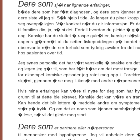
Dere som
sj�l har lignende erfaringer,
b�de dere som har f�tt diagnosen, og dere som kjenner at n
dere siste vil jeg si: S�k hjelp i tide. Jo lenger du piner krop
seg ovenp� igjen. V�r konkret n�r du gir informasjon. Er d
til familien din, ja, s� si det. Fortell hvordan du pleide � gj�r
dag. Kanskje har du sluttet � raspe gulr�tter, kanskje sl�yfe
dagens gj�rem�l at du setter fiskepuddingen p� bordet u
observante n�r de ser forhold som tydelig avviker fra det 
hos pasienten over tid.
Jeg synes personlig det har v�rt vanskelig � snakke om det
og legen jeg g�r til, som har f�tt h�re om det mest trasige. 
for eksempel komiske episoder jeg rotet meg opp i. Foreldre
skj�nt, gjennom � se meg. Likes� med andre n�rpersoner
Hvis mine erfaringer kan v�re til nytte for deg som har h
grunn til at dette ble skrevet. Kanskje det kan v�re en t
Kan hende det blir lettere � meddele andre om symptomer
st�r p� trykk. Og om det er noen som kjenner samh�righet,
� lese, s� vil det glede meg stort.
Dere som
er partnere eller n�rpersoner
til mennesker med hypothyreose. Jeg vil anbefale dere 