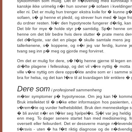
sykdommen som mulig. Det er n�dvendig med kunnskap fo
kanskje ikke urimelig n�r hun sovner p� sofaen i kveldingen,
eller ni. Det er mulig hun trenger ekstra kvile for � kunne 
sofaen, s� gi henne et pledd, og strever hun med � lage f
du ordner resten. N�r den hypotyreote fungerer d�rlig, kan
Det blir for mye � holde styr p� samtidig. Sp�r henne om
henne om det blir bedre hvis dere slutter � prate mens de
det d�rligste, var det en plage � skulle samtale mens jeg
tallerkenene, s� koppene, og n�r jeg var ferdig, kunne 
tvang seg inn p� meg og gjorde meg forvirret.
Om det er mulig for dere, s� f�lg henne gjerne til legen en
dr�fte plagene i fellesskap, og det vil v�re nyttig � mott
ville v�re nyttig om dere opps�kte andre som er i samme si
bra for helsa, og det kan f�re til at kvardagen blir enklere 
Dere som
i profesjonell sammenheng
m�ter symptomer p� hypotyreose. Om jeg kan f� komme me
Bruk intellektet til � s�ke etter informasjon hos pasienten,
v�rem�te og vurder helhetsbildet. Bruk den menneskelige si
� bli avvist n�r en f�ler seg hjelpel�s. Sj�l var jeg heldi
enn meg. To dager senere startet han med medisinering. M
oversett eller feilvurdert. Det er dessverre mange n�levend
ti�rsvis - uten � ha f�tt riktig diagnose og de n�dvendig