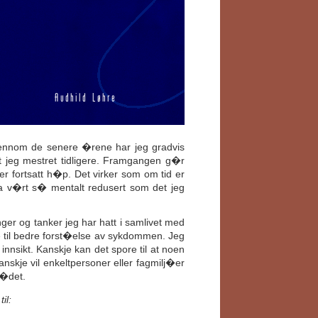
jennom de senere �rene har jeg gradvis
t jeg mestret tidligere. Framgangen g�r
r fortsatt h�p. Det virker som om tid er
a v�rt s� mentalt redusert som det jeg
inger og tanker jeg har hatt i samlivet med
 til bedre forst�else av sykdommen. Jeg
nnsikt. Kanskje kan det spore til at noen
nskje vil enkeltpersoner eller fagmilj�er
r�det.
il: