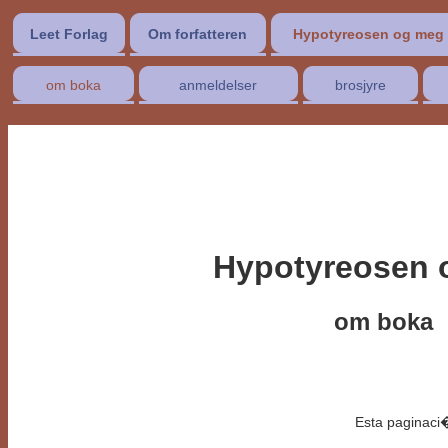
Leet Forlag
Om forfatteren
Hypotyreosen og meg
om boka
anmeldelser
brosjyre
Hypotyreosen 
om boka
Esta paginaci