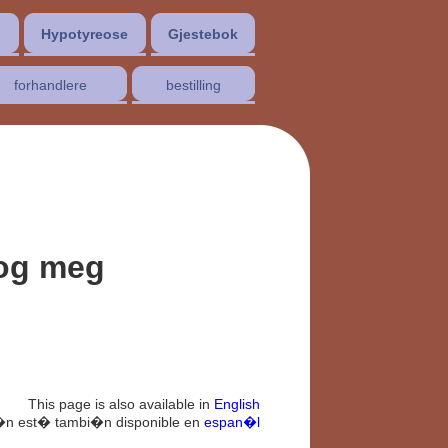
Hypotyreose
Gjestebok
forhandlere
bestilling
og meg
This page is also available in
English
�n est� tambi�n disponible en
espan�l