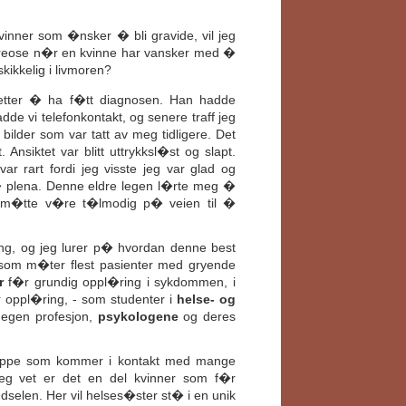
inner som �nsker � bli gravide, vil jeg
hyreose n�r en kvinne har vansker med �
kikkelig i livmoren?
ter � ha f�tt diagnosen. Han hadde
e vi telefonkontakt, og senere traff jeg
lder som var tatt av meg tidligere. Det
nsiktet var blitt uttrykksl�st og slapt.
ar rart fordi jeg visste jeg var glad og
p� plena. Denne eldre legen l�rte meg �
jeg m�tte v�re t�lmodig p� veien til �
ring, og jeg lurer p� hvordan denne best
om m�ter flest pasienter med gryende
r
f�r grundig oppl�ring i sykdommen, i
oppl�ring, - som studenter i
helse- og
 egen profesjon,
psykologene
og deres
uppe som kommer i kontakt med mange
eg vet er det en del kvinner som f�r
dselen. Her vil helses�ster st� i en unik